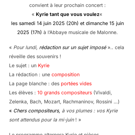
convient à leur prochain concert :
«
Kyrie tant que vous voulez
«
les samedi 14 juin 2025 (20h) et dimanche 15 juin
2025 (17h)
à l’Abbaye musicale de Malonne.
«
Pour lundi,
rédaction
sur un sujet imposé
».. cela
réveille des souvenirs !
Le sujet : un
Kyrie
La rédaction : une
composition
La page blanche : des
portées
vides
Les élèves :
10 grands compositeurs
(Vivaldi,
Zelenka, Bach, Mozart, Rachmaninov, Rossini …)
«
Chers compositeurs,
à vos plumes : vos Kyrie
sont attendus pour la mi-juin
! »
Le programme alternera Kyrie et pièces